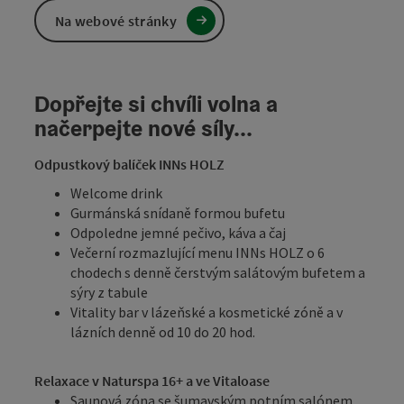
Na webové stránky
Dopřejte si chvíli volna a
načerpejte nové síly...
Odpustkový balíček INNs HOLZ
Welcome drink
Gurmánská snídaně formou bufetu
Odpoledne jemné pečivo, káva a čaj
Večerní rozmazlující menu INNs HOLZ o 6
chodech s denně čerstvým salátovým bufetem a
sýry z tabule
Vitality bar v lázeňské a kosmetické zóně a v
lázních denně od 10 do 20 hod.
Relaxace v Naturspa 16+ a ve Vitaloase
Saunová zóna se šumavským potním salónem