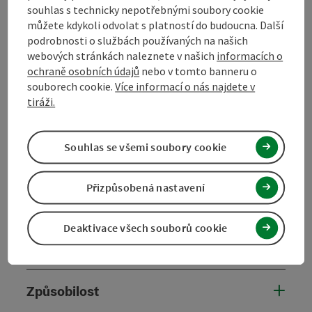
souhlas s technicky nepotřebnými soubory cookie
od
do
můžete kdykoli odvolat s platností do budoucna. Další
podrobnosti o službách používaných na našich
01.03.2026
21.12.2026
webových stránkách naleznete v našich
informacích o
06.01.2027
30.01.2027
ochraně osobních údajů
nebo v tomto banneru o
souborech cookie.
Více informací o nás najdete v
01.03.2027
21.12.2027
tiráži.
nezávazná poptávka
Souhlas se všemi soubory cookie
Přizpůsobená nastavení
Kontakt
Deaktivace všech souborů cookie
Ceny
Způsobilost