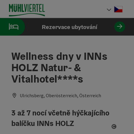
Accesskey
Accesskey
Accesskey
Obsah
Navigace
Začátek stránky
[0]
[1]
[2]
Cesky
Volba 
Rezervace ubytování
Wellness dny v INNs
HOLZ Natur- &
Vitalhotel****s
Ulrichsberg, Oberösterreich, Österreich
3 až 7 nocí včetně hýčkajícího
balíčku INNs HOLZ
otevřít 