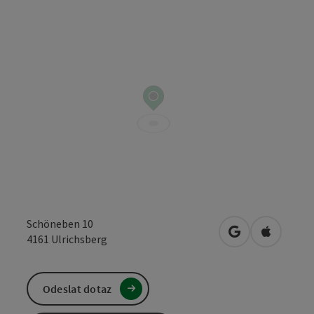
Schöneben 10
Otevřít v Mapá
Otevřít 
4161
Ulrichsberg
Odeslat dotaz