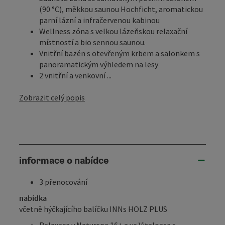
(90 °C), měkkou saunou Hochficht, aromatickou
parní lázní a infračervenou kabinou
Wellness zóna s velkou lázeňskou relaxační
místností a bio sennou saunou.
Vnitřní bazén s otevřeným krbem a salonkem s
panoramatickým výhledem na lesy
2 vnitřní a venkovní ...
Zobrazit celý popis
informace o nabídce
3 přenocování
nabídka
včetně hýčkajícího balíčku INNs HOLZ PLUS
Relaxace v Naturspa 16+ a ve Vitaloase s