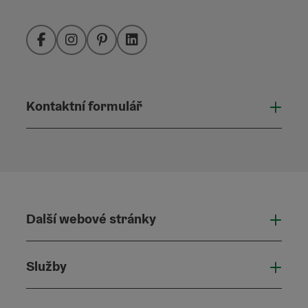
Facebook
Instagram
Pinterest
LinkedIn
Kontaktní formulář
Otevř
Další webové stránky
Dalš
Služby
Služ