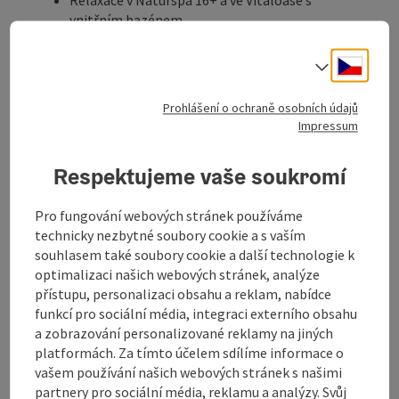
vnitřním bazénem
Wellness a kosmetické procedury dle vlastního
výběru v hodnotě 50,- € p. p.
Cesky
Volba j
Prosíme vás, abyste si požadované PROCEDURY
REZERVOVALI již při rezervaci.
Prohlášení o ochraně osobních údajů
Impressum
strava
polopenze
Respektujeme vaše soukromí
Možné termíny příjezdu
denně
Pro fungování webových stránek používáme
technicky nezbytné soubory cookie a s vaším
souhlasem také soubory cookie a další technologie k
Rezervace / poptávka
optimalizaci našich webových stránek, analýze
přístupu, personalizaci obsahu a reklam, nabídce
od ceny
funkcí pro sociální média, integraci externího obsahu
€ 541,00 na osobu
a zobrazování personalizované reklamy na jiných
možnost rezervace od 1 osoby
platformách. Za tímto účelem sdílíme informace o
vašem používání našich webových stránek s našimi
Cestovní období (01.03.2026 - 21.12.2027)
partnery pro sociální média, reklamu a analýzy. Svůj