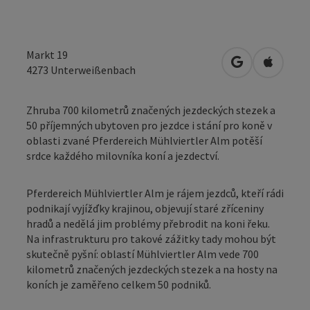
Markt 19
Otevřít v Map
Otevřít
4273
Unterweißenbach
Zhruba 700 kilometrů značených jezdeckých stezek a
50 příjemných ubytoven pro jezdce i stání pro koně v
oblasti zvané Pferdereich Mühlviertler Alm potěší
srdce každého milovníka koní a jezdectví.
Pferdereich Mühlviertler Alm je rájem jezdců, kteří rádi
podnikají vyjížďky krajinou, objevují staré zříceniny
hradů a nedělá jim problémy přebrodit na koni řeku.
Na infrastrukturu pro takové zážitky tady mohou být
skutečně pyšní: oblastí Mühlviertler Alm vede 700
kilometrů značených jezdeckých stezek a na hosty na
koních je zaměřeno celkem 50 podniků.