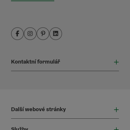
Facebook
Instagram
Pinterest
LinkedIn
Kontaktní formulář
Otevř
Další webové stránky
Dalš
Služby
Služ