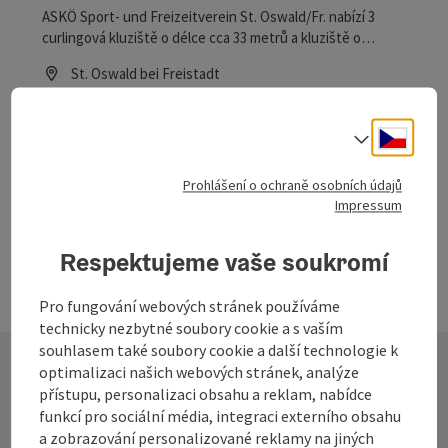
ASKÖ Sport- und Freizeitverein St. Oswald/Fr. nabízí 3
curlingová kluziště o délce cca 33 metrů a kluziště o
rozloze cca 400 m² pro provozování těchto zimních sportů,
St. Oswald bei Freistadt
a to i pod osvětlením.
Otevírací doba
Otevřeno v pondělí
Otevřeno v úterý
Otevřeno ve středu
Otevřeno ve čtvrtek
Otevřeno v pátek
Otevřeno v sobotu
Otevřeno v neděli
Otevřeno o svátcích
PO
ÚT
ST
ČT
PÁ
SO
NE
SV
Cesky
Volba j
na další stranu
na př
Prohlášení o ochraně osobních údajů
1
2
3
Impressum
Respektujeme vaše soukromí
Pro fungování webových stránek používáme
technicky nezbytné soubory cookie a s vaším
souhlasem také soubory cookie a další technologie k
optimalizaci našich webových stránek, analýze
přístupu, personalizaci obsahu a reklam, nabídce
Kontakt
funkcí pro sociální média, integraci externího obsahu
a zobrazování personalizované reklamy na jiných