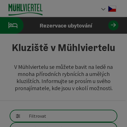
Accesskey
Accesskey
Accesskey
Obsah
Navigace
Začátek stránky
[0]
[1]
[2]
Cesky
Volba 
Rezervace ubytování
Kluziště v Mühlviertelu
V Mühlviertelu se můžete bavit na ledě na
mnoha přírodních rybnících a umělých
kluzištích. Informujte se prosím u svého
pronajímatele, kde jsou v okolí možnosti.
Přejít přímo k výsledkům
Filtrovat