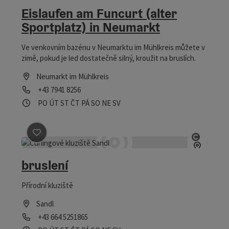
Eislaufen am Funcurt (alter
Sportplatz) in Neumarkt
Ve venkovním bazénu v Neumarktu im Mühlkreis můžete v
zimě, pokud je led dostatečně silný, kroužit na bruslích.
Neumarkt im Mühlkreis
telefon
+43 7941 8256
Otevírací doba
Otevřeno v pondělí
Otevřeno v úterý
Otevřeno ve středu
Otevřeno ve čtvrtek
Otevřeno v pátek
Otevřeno v sobotu
Otevřeno v neděli
Otevřeno o svátcích
PO
ÚT
ST
ČT
PÁ
SO
NE
SV
Označit příspěvek
: bruslení
otevřít
bruslení
Přírodní kluziště
Sandl
telefon
+43 664 5251865