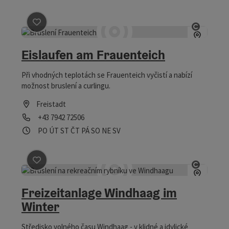
Označit příspěvek
: Eislaufen am Frauenteich
otevřít
Eislaufen am Frauenteich
Při vhodných teplotách se Frauenteich vyčistí a nabízí
možnost bruslení a curlingu.
Freistadt
telefon
+43 7942 72506
Otevírací doba
Otevřeno v pondělí
Otevřeno v úterý
Otevřeno ve středu
Otevřeno ve čtvrtek
Otevřeno v pátek
Otevřeno v sobotu
Otevřeno v neděli
Otevřeno o svátcích
PO
ÚT
ST
ČT
PÁ
SO
NE
SV
Označit příspěvek
: Freizeitanlage Windhaag im Winter
otevřít
Freizeitanlage Windhaag im
Winter
Středisko volného času Windhaag - v klidné a idylické