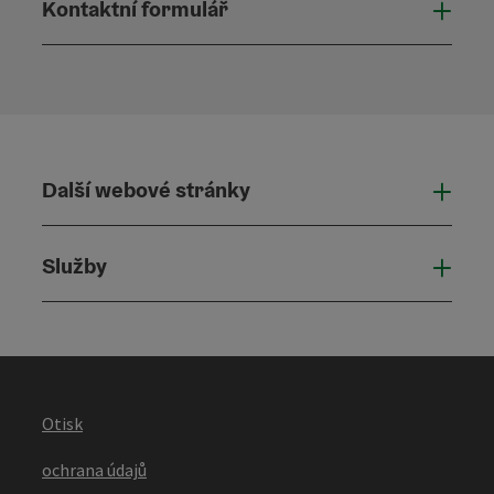
Kontaktní formulář
Otevř
Další webové stránky
Dalš
Služby
Služ
Otisk
ochrana údajů