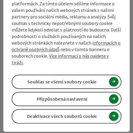
platformách. Za tímto účelem sdílíme informace o
vašem používání našich webových stránek s našimi
Turistické sdružení Mühlviertel
partnery pro sociální média, reklamu a analýzy. Svůj
souhlas s technicky nepotřebnými soubory cookie
Hauptplatz 19
můžete kdykoli odvolat s platností do budoucna. Další
4190 Bad Leonfelden
podrobnosti o službách používaných na našich
webových stránkách naleznete v našich
informacích o
ochraně osobních údajů
nebo v tomto banneru o
+43 50 7263 100
souborech cookie.
Více informací o nás najdete v
tiráži.
info@muehlviertel.at
Souhlas se všemi soubory cookie
Přizpůsobená nastavení
Facebook
Instagram
Pinterest
LinkedIn
Deaktivace všech souborů cookie