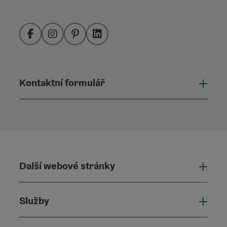
Facebook
Instagram
Pinterest
LinkedIn
Kontaktní formulář
Otevř
Další webové stránky
Dalš
Služby
Služ