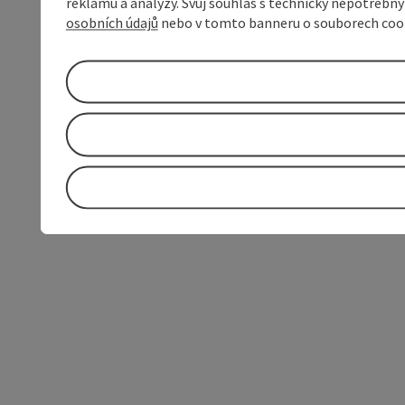
reklamu a analýzy. Svůj souhlas s technicky nepotřebn
osobních údajů
nebo v tomto banneru o souborech coo