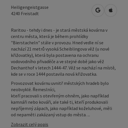
Heiligengeistgasse
Otevřít v Map
Otevřít
4240
Freistadt
Raritou - tehdy i dnes - je stará městská kovárna v
centru města, která je během prohlídky
"Bierstacheln" stále v provozu. Hned vedle ní se
nachází 21 metrů vysoká Scheiblingova věž (u nové
křižovatky), která byla postavena na ochranu
vodovodního přivaděče a ve stejné době jako věž
Dechanthof v letech 1444-47. Věž se nachází na místě,
kde se v roce 1444 postavila nová křižovatka.
Provozovat kovárnu uvnitř městských hradeb bylo
neobvyklé. Řemeslníci,
kteří pracovali s otevřeným ohněm, jako například
kamnáři nebo kováři, ale také ti, kteří produkovali
nepříjemný zápach, jako například koželuhové, měli
od nepaměti zakázaný vstup do města. ...
Zobrazit celý popis