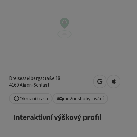
Dreisesselbergstraße 18
Otevřít v Mapác
Otevřít v
4160
Aigen-Schlägl
Okružní trasa
možnost ubytování
Interaktivní výškový profil