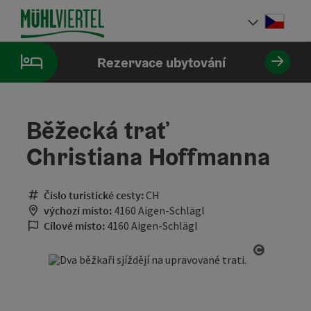
Accesskey
Accesskey
Accesskey
Obsah
Navigace
Začátek stránky
[0]
[1]
[2]
Cesky
Volba 
Rezervace ubytování
Běžecká trať
Christiana Hoffmanna
Číslo turistické cesty:
CH
výchozí místo:
4160 Aigen-Schlägl
Cílové místo:
4160 Aigen-Schlägl
otevřít 