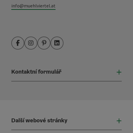
info@muehlviertel.at
Facebook
Instagram
Pinterest
LinkedIn
Kontaktní formulář
Otevř
Další webové stránky
Dalš