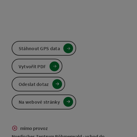
Stáhnout GPS data
Vytvořit PDF
Odeslat dotaz
Na webové stránky
mimo provoz
Nordisches Zentrum Böhmerwald - vchod do