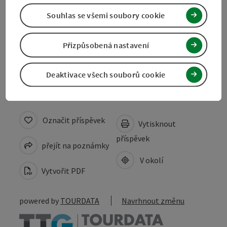
Souhlas se všemi soubory cookie
Gastronomie
Přizpůsobená nastavení
Prohlášení o souhlasu
Deaktivace všech souborů cookie
Označit příspěvek
Vytisknout
příspěvek
přejít na poznámky
V okolí
Vytvořit PDF
powered by
TOURDATA
Navrhnout změnu