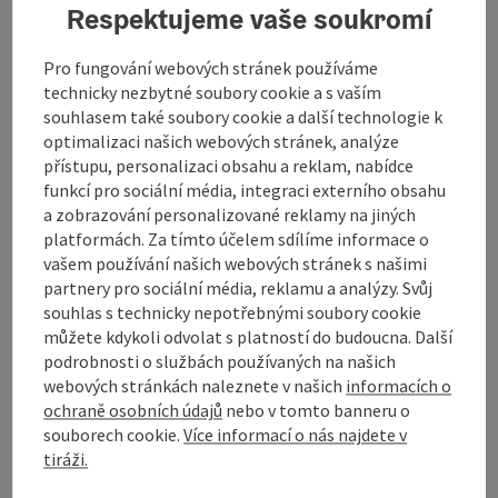
Informace o túře a trase
Respektujeme vaše soukromí
Otevírací doba
Pro fungování webových stránek používáme
technicky nezbytné soubory cookie a s vaším
souhlasem také soubory cookie a další technologie k
Příjezd
optimalizaci našich webových stránek, analýze
přístupu, personalizaci obsahu a reklam, nabídce
funkcí pro sociální média, integraci externího obsahu
Ceny
a zobrazování personalizované reklamy na jiných
platformách. Za tímto účelem sdílíme informace o
vašem používání našich webových stránek s našimi
Způsobilost
partnery pro sociální média, reklamu a analýzy. Svůj
souhlas s technicky nepotřebnými soubory cookie
můžete kdykoli odvolat s platností do budoucna. Další
Bezbariérovost
podrobnosti o službách používaných na našich
webových stránkách naleznete v našich
informacích o
ochraně osobních údajů
nebo v tomto banneru o
Kontakt
souborech cookie.
Více informací o nás najdete v
tiráži.
Ubytování