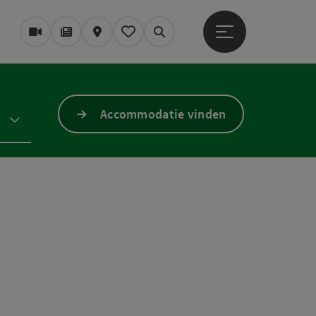
Startmenu openen
Webcams
Tijdschrift/Blog
Kaart
Mijn notitieblok
Zoek op
Accommodatie vinden