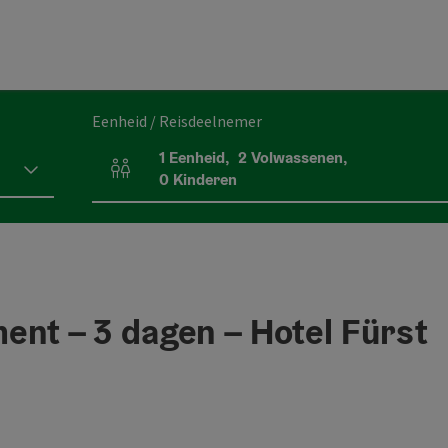
Eenheid / Reisdeelnemer
1
Eenheid
,
2
Volwassenen
,
Aantal eenheden en persoonsvelden
0
Kinderen
nt – 3 dagen – Hotel Fürst