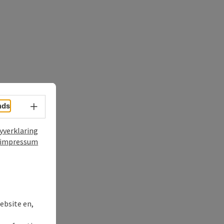
nds
Taalkeuze - menu openen
yverklaring
impressum
ebsite en,