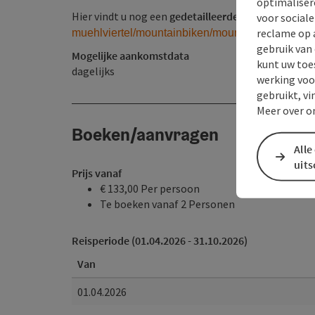
optimaliser
Hier vindt u nog een
gedetailleerde kaart van de To
voor social
reclame op 
muehlviertel/mountainbiken/mountainbiketouren/o
gebruik van
Mogelijke aankomstdata
kunt uw toe
dagelijks
werking voo
gebruikt, vi
Meer over o
Boeken/aanvragen
Alle
uit
Prijs vanaf
€ 133,00 Per persoon
Te boeken vanaf 2 Personen
Reisperiode (01.04.2026 - 31.10.2026)
Van
01.04.2026