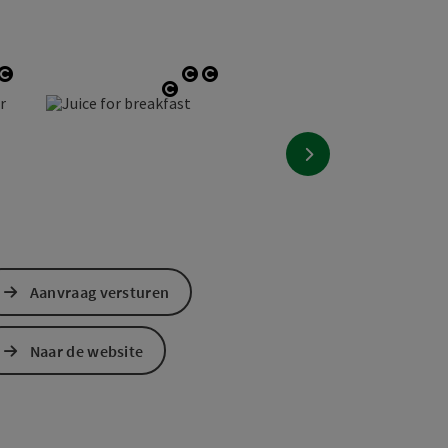
Start Copyright
Start Copyright
Start Copyright
tart Copyright
Start Copyright
nächstes Element
Aanvraag versturen
Naar de website