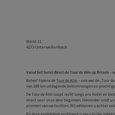
Markt 11
4273
Unterweißenbach
Vanaf het hotel direct de Tour de Alm op fietsen –
Beleef tijdens de
Tour de Alm
– ook wel de „Tour d
van 188 km uitdagende beklimmingen en prachtige
De Tour de Alm loopt recht langs ons hotel en bie
direct voor onze deur beginnen. Hieronder vindt u 
plannen van uw tochten. Wij adviseren u echter ook
Bij deze aanbieding profiteert u van talrijke inbegr