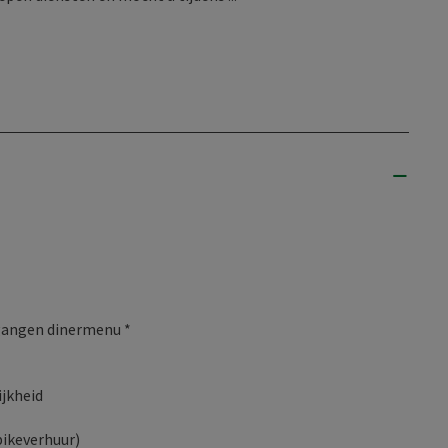
-gangen dinermenu *
ijkheid
bikeverhuur)