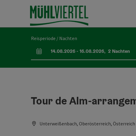
Accesskey
Accesskey
Accesskey
Inhoud
Navigatie
Paginabegin
[0]
[1]
[2]
Reisperiode / Nachten
14.08.2026
-
16.08.2026
,
2
Nachten
Velden voor aankomst en vertrek
Tour de Alm-arrangeme
Unterweißenbach, Oberösterreich, Österreich