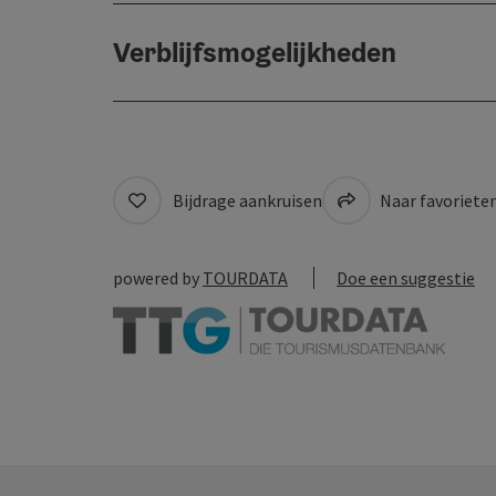
Verblijfsmogelijkheden
Bijdrage aankruisen
Naar favoriete
powered by
TOURDATA
Doe een suggestie