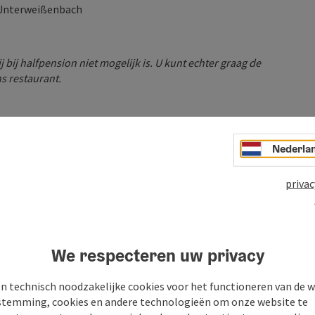
 Unterweißenbach
 bij halfpension niet mogelijk is. U kunt echter graag de
ns restaurant.
Nederla
 bij het hotel -> Rit via Kaltenberg – Liebenau – Tanner
privac
 naar het hotel (ca. 65 km)
 Hirschalm -> Verder via Königswiesen – St. Georgen/W. –
ij de ruïne Ruttenstein) en terug naar het hotel (ca. 85
We respecteren uw privacy
ederhofstetten -> Verder via Pierbach – St. Thomas – Bad
n technisch noodzakelijke cookies voor het functioneren van de w
temming, cookies en andere technologieën om onze website te