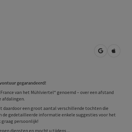
Openen in Go
Openen 
 avontuur gegarandeerd!
e France van het Mühlviertel“ genoemd – over een afstand
 afdalingen.
dt daardoor een groot aantal verschillende tochten die
in de gedetailleerde informatie enkele suggesties voor het
 graag persoonlijk!
epen diensten en mocht u tijdens ...