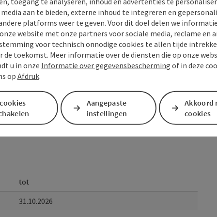
en, toegang te analyseren, inhoud en advertenties te personaliser
ur de Alm:
e media aan te bieden, externe inhoud te integreren en gepersonal
https://www.muehlviertel.at/themen/sommer-im-
andere platforms weer te geven. Voor dit doel delen we informati
esterreich-tour/detail/430005599/tour-de-alm.html
 onze website met onze partners voor sociale media, reclame en a
stemming voor technisch onnodige cookies te allen tijde intrekk
r de toekomst. Meer informatie over de diensten die op onze web
ndt u in onze
Informatie over gegevensbescherming
of in deze co
ns op
Afdruk
.
 cookies
Aangepaste
Akkoord 
schakelen
instellingen
cookies
tot
31.10.2026