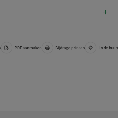
n
PDF aanmaken
Bijdrage printen
In de buur