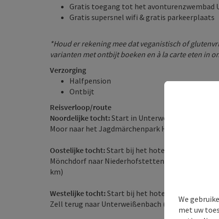
Gratis toegang tot het avonturenzwembad
Gratis supersnel wifi & gratis parkeerplaats
*Houd er rekening mee dat veganistisch of glutenvrij
varianten met ontbijt boeken en à la carte eten in o
Verzorging
Halfpension
Ontbijt
Reisverloop/route
Noordelijke tocht:
Start in Unterweißenbach, direct
Moor naar het Jagdmärchenpark Hirschalm en terug
Oostelijke tocht:
Start bij het hotel -> Rit naar de
Mönchdorf naar Niederhofstetten (parkeerplaats 3 b
km)
Westelijke tocht:
Start bij het hotel -> Rit naar Ni
We gebruike
Zell terug naar Unterweißenbach (ca. 75 km)
met uw toes