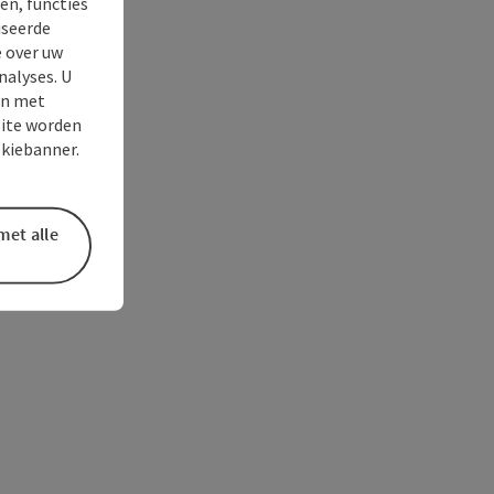
en, functies
iseerde
e over uw
nalyses. U
en met
site worden
okiebanner.
met alle