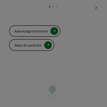
Start 
Start
Start
Star
Sta
St
S
nächst
Aanvraag versturen
Naar de website