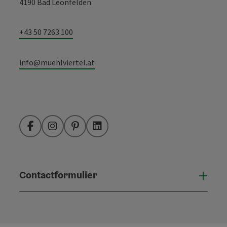
4190 Bad Leonfelden
+43 50 7263 100
info@muehlviertel.at
Facebook
Instagram
Pinterest
LinkedIn
Contactformulier
Open