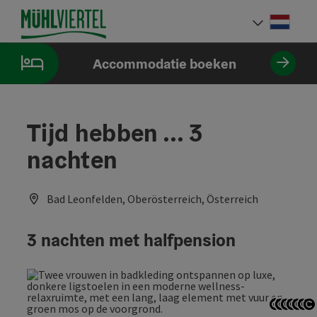
Accesskey
Accesskey
Accesskey
Inhoud
Navigatie
Paginabegin
[0]
[1]
[2]
Neder
Taalke
Accommodatie boeken
Tijd hebben ... 3
nachten
Bad Leonfelden, Oberösterreich, Österreich
3 nachten met halfpension