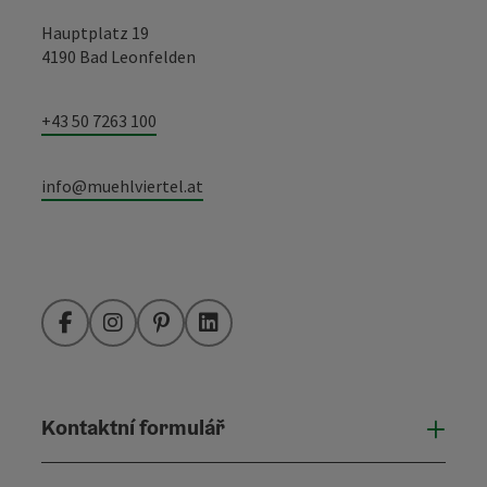
Hauptplatz 19
4190 Bad Leonfelden
+43 50 7263 100
info@muehlviertel.at
Facebook
Instagram
Pinterest
LinkedIn
Kontaktní formulář
Otevř