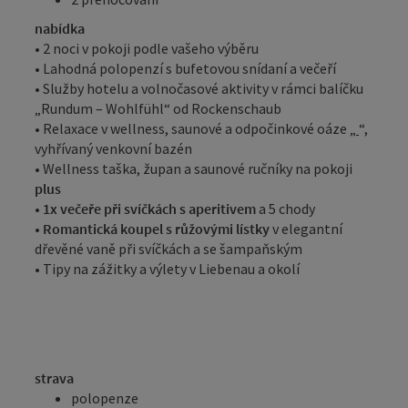
nabídka
• 2 noci v pokoji podle vašeho výběru
• Lahodná polopenzí s bufetovou snídaní a večeří
• Služby hotelu a volnočasové aktivity v rámci balíčku
„Rundum – Wohlfühl“ od Rockenschaub
• Relaxace v wellness, saunové a odpočinkové oáze „
“,
vyhřívaný venkovní bazén
• Wellness taška, župan a saunové ručníky na pokoji
plus
•
1x večeře při svíčkách s aperitivem
a 5 chody
•
Romantická koupel s růžovými lístky
v elegantní
dřevěné vaně při svíčkách a se šampaňským
• Tipy na zážitky a výlety v Liebenau a okolí
strava
polopenze