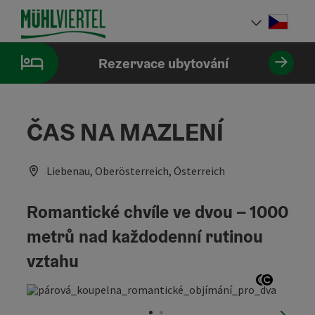
Accesskey
Accesskey
Accesskey
Obsah
Navigace
Začátek stránky
[0]
[1]
[2]
Cesky
Volba 
Rezervace ubytování
ČAS NA MAZLENÍ
Liebenau, Oberösterreich, Österreich
Romantické chvíle ve dvou – 1000
metrů nad každodenní rutinou
vztahu
otevřít c
otevřít 
nächst