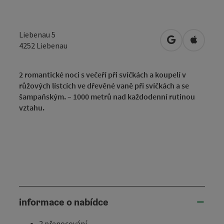
Liebenau 5
Otevřít v Map
Otevřít
4252
Liebenau
2 romantické noci s večeří při svíčkách a koupelí v
růžových lístcích ve dřevěné vaně při svíčkách a se
šampaňským. – 1000 metrů nad každodenní rutinou
vztahu.
informace o nabídce
2 přenocování