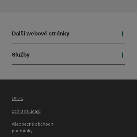
Další webové stránky
Dalš
Služby
Služ
Otisk
ochrana údajů
Všeobecné obchodní
podmínky