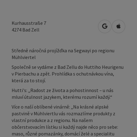
Kurhausstraße 7
Otevřít v Map
Otevřít
4274
Bad Zell
Středně náročná projížďka na Segwayi po regionu
Mühlviertel
Společně se vydáme z Bad Zellu do Huttiho Heurigenu
v Pierbachu a zpět. Prohlídka s ochutnávkou vína,
která za to stojí.
Hutti's: „Radost ze života a pohostinnost – u nás
mluví útulnost jazykem, kterému rozumí každý.“
Více o naší oblíbené vinárně: „Na krásné alpské
pastvině v Mühlviertlu vás rozmazlíme produkty z
vlastní produkce a z regionu. Na našem
občerstvovacím lístku si každý najde něco pro sebe:
maso, různé pomazánky, domácí želé a specialitu