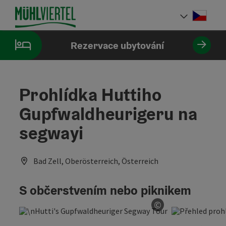
Accesskey
Accesskey
Accesskey
Obsah
Navigace
Začátek stránky
[0]
[1]
[2]
Cesky
Volba 
Rezervace ubytování
Prohlídka Huttiho
Gupfwaldheurigeru na
segwayi
Bad Zell, Oberösterreich, Österreich
S občerstvením nebo piknikem
©
otevřít copyrigh