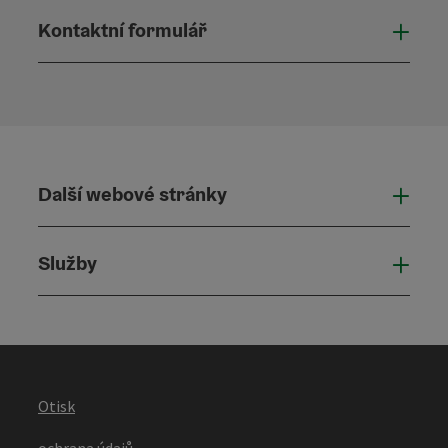
Kontaktní formulář
Otevř
Další webové stránky
Dalš
Služby
Služ
Otisk
ochrana údajů