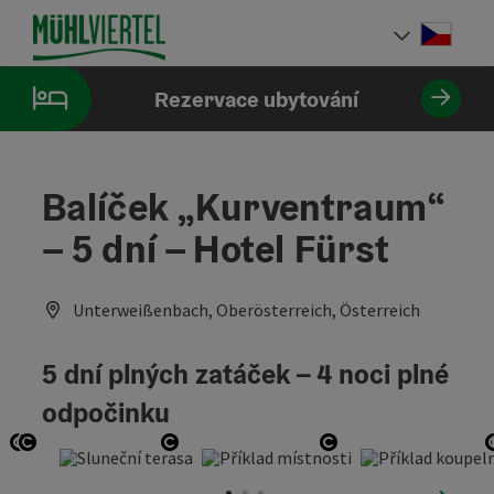
Accesskey
Accesskey
Accesskey
Obsah
Navigace
Začátek stránky
[0]
[1]
[2]
Cesky
Volba 
Rezervace ubytování
Balíček „Kurventraum“
– 5 dní – Hotel Fürst
Unterweißenbach, Oberösterreich, Österreich
5 dní plných zatáček – 4 noci plné
odpočinku
otevřít copyright
otevřít copyright
otevřít copyright
otevřít copyright