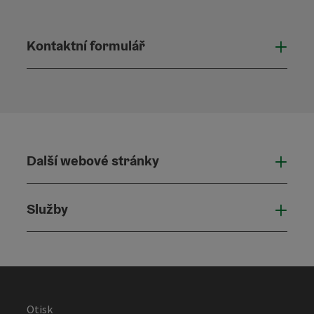
Kontaktní formulář
Otevř
Další webové stránky
Dalš
Služby
Služ
Otisk