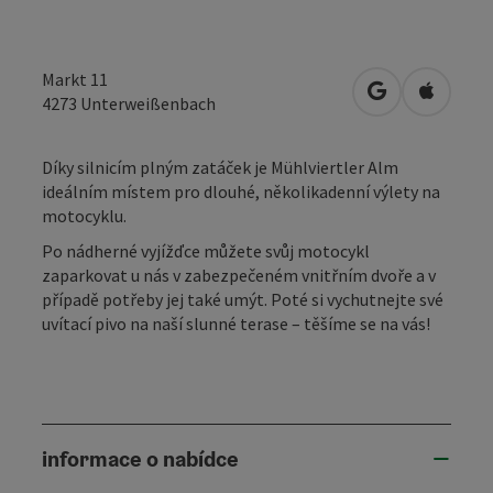
Markt 11
Otevřít v Map
Otevřít
4273
Unterweißenbach
Díky silnicím plným zatáček je Mühlviertler Alm
ideálním místem pro dlouhé, několikadenní výlety na
motocyklu.
Po nádherné vyjížďce můžete svůj motocykl
zaparkovat u nás v zabezpečeném vnitřním dvoře a v
případě potřeby jej také umýt. Poté si vychutnejte své
uvítací pivo na naší slunné terase – těšíme se na vás!
informace o nabídce