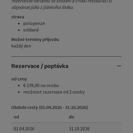
rezervovat variantu se snídaní a v naší restauraci si
objednat jídlo z jídelního lístku.
strava
polopenze
snídaně
Možné termíny příjezdu
každý den
Rezervace / poptávka
od ceny
€ 239,00 na osobu
možnost rezervace od 2 osoby
Období cesty (01.04.2026 - 31.10.2026)
od
do
01.04.2026
31.10.2026