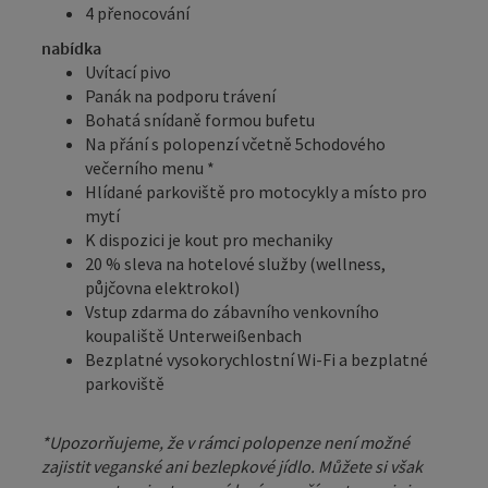
4 přenocování
nabídka
Uvítací pivo
Panák na podporu trávení
Bohatá snídaně formou bufetu
Na přání s polopenzí včetně 5chodového
večerního menu *
Hlídané parkoviště pro motocykly a místo pro
mytí
K dispozici je kout pro mechaniky
20 % sleva na hotelové služby (wellness,
půjčovna elektrokol)
Vstup zdarma do zábavního venkovního
koupaliště Unterweißenbach
Bezplatné vysokorychlostní Wi-Fi a bezplatné
parkoviště
*Upozorňujeme, že v rámci polopenze není možné
zajistit veganské ani bezlepkové jídlo. Můžete si však