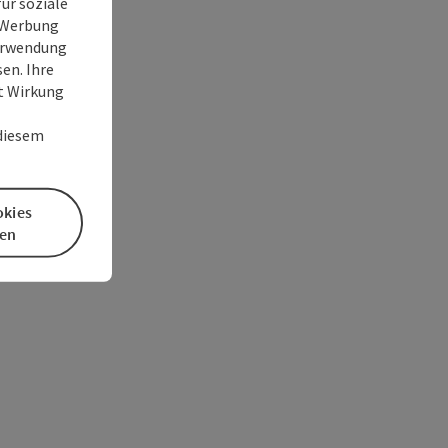
ür soziale
e Werbung
Verwendung
en. Ihre
it Wirkung
 diesem
okies
en