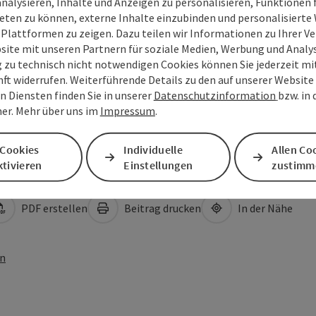
analysieren, Inhalte und Anzeigen zu personalisieren, Funktionen f
eten zu können, externe Inhalte einzubinden und personalisiert
 Plattformen zu zeigen. Dazu teilen wir Informationen zu Ihrer 
site mit unseren Partnern für soziale Medien, Werbung und Analys
g zu technisch nicht notwendigen Cookies können Sie jederzeit m
nft widerrufen. Weiterführende Details zu den auf unserer Website
n Diensten finden Sie in unserer
Datenschutzinformation
bzw. in
er. Mehr über uns im
Impressum
.
 Cookies
Individuelle
Allen Co
tivieren
Einstellungen
zustimm
PDF erstellen
Beitrag drucken
In der Nähe
en