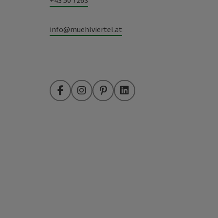
+43 50 7263
info@muehlviertel.at
Facebook
Instagram
Pinterest
LinkedIn