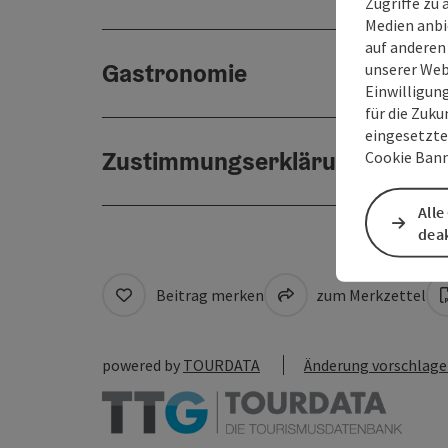
Zugriffe zu 
Medien anbi
auf anderen
Gastronomie
unserer Web
Einwilligun
für die Zuku
eingesetzte
Zustimmungserklärung
Cookie Bann
Alle
deak
Beitrag merken
zum Merkzettel
powered by
TOURDATA
Änderung vorschlag