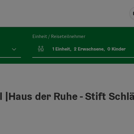
Einheit / Reiseteilnehmer
1
Einheit
,
2
Erwachsene
,
0
Kinder
Einheitenanzahl und Personenfelder
|Haus der Ruhe - Stift Schlä