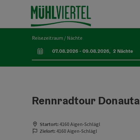
Accesskey
Accesskey
Accesskey
Accesskey
Accesskey
Accesskey
Accesskey
Accesskey
Zum Inhalt
Zur Navigation
Zum Seitenanfang
Zur Kontaktseite
Zur Suche
Zum Impressum
Zu den Hinweisen zur Bedienung der Website
Zur Startseite
[4]
[0]
[7]
[1]
[5]
[3]
[2]
[6]
Reisezeitraum / Nächte
07.08.2026
-
09.08.2026
,
2
Nächte
An- und Abreisefelder
Rennradtour Donautal 
Startort:
4160 Aigen-Schlägl
Zielort:
4160 Aigen-Schlägl