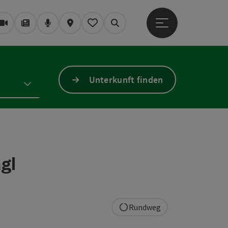
Hauptmenü öffne
Webcams
Magazin/Blog
Podcast
Karte
Mein Merkzettel
Suchen
Unterkunft finden
gl
Rundweg