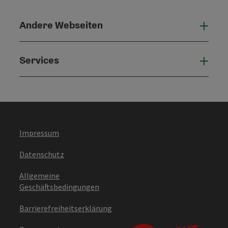
Andere Webseiten
Ande
Services
Serv
Impressum
Datenschutz
Allgemeine
Geschäftsbedingungen
Barrierefreiheitserklärung