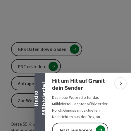
GPS Daten downloaden
Banner einklappen
PDF erstellen
Hit um Hit auf Granit -
Anfrage senden
l
Bann
dein Sender
R
a
d
i
o
M
ü
h
l
v
i
e
r
t
e
Das neue Webradio für das
Zur Website
Mühlviertel - echter Mühlviertler
Horch.Genuss mit aktuellen
Nachrichten aus der Region
Diese 55 Kilometer lange Gravel-Tour mit 1.530
Jetzt reinhören!
Höhenmetern hat es in sich –