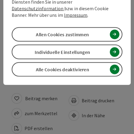
Diensten finden Sie in unserer
Kontakt
Datenschutzinformation
bzw. in diesem Cookie
Banner. Mehr über uns im
Impressum
.
Unterkünfte
Allen Cookies zustimmen
Gastronomie
Individuelle Einstellungen
Zustimmungserklärung
Alle Cookies deaktivieren
Beitrag merken
Beitrag drucken
zum Merkzettel
In der Nähe
PDF erstellen