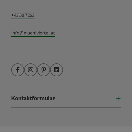
+43 50 7263
info@muehlviertel.at
Facebook
Instagram
Pinterest
LinkedIn
Kontaktformular
Konta