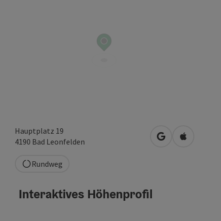
Hauptplatz 19
in Google Maps 
in Apple M
4190
Bad Leonfelden
Rundweg
Interaktives Höhenprofil