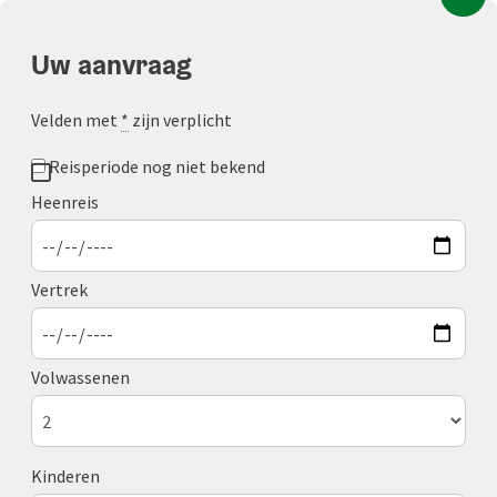
Accesskey
Accesskey
Accesskey
Inhoud
Navigatie
Paginabegin
[0]
[1]
[2]
Uw aanvraag
Velden met
*
zijn verplicht
Reisperiode nog niet bekend
Heenreis
Vertrek
Volwassenen
Kinderen