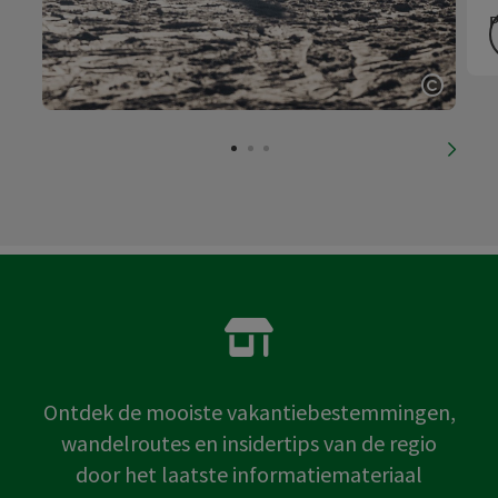
P
Start 
nächs
Ontdek de mooiste vakantiebestemmingen,
wandelroutes en insidertips van de regio
door het laatste informatiemateriaal