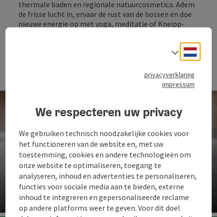
thermale baden en regionale natuurcosmetica. Adem
de frisse lucht in, ervaar de rust van de bossen en doe
nieuwe energie op met yoga, meditatie of Kneipp-
behandelingen. De combinatie van ongerepte natuur,
een breed wellnessaanbod en warme gastvrijheid
Neder
Taalke
maakt van je verblijf iets bijzonders. Of het nu voor
een lang weekend is of voor een langere ontspannen
vakantie - hier komen lichaam en geest in harmonie.
privacyverklaring
impressum
We respecteren uw privacy
We gebruiken technisch noodzakelijke cookies voor
het functioneren van de website en, met uw
toestemming, cookies en andere technologieën om
onze website te optimaliseren, toegang te
Dag Spa
analyseren, inhoud en advertenties te personaliseren,
functies voor sociale media aan te bieden, externe
in het Mühlviertel
inhoud te integreren en gepersonaliseerde reclame
op andere platforms weer te geven. Voor dit doel
St