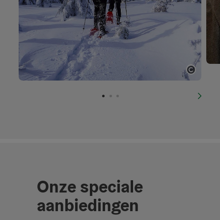
Start 
nächs
Onze speciale
aanbiedingen