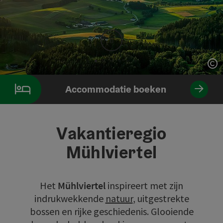
Stop
St
Slide 2 Van 7
Accommodatie boeken
Vakantieregio
Mühlviertel
Het
Mühlviertel
inspireert met zijn
indrukwekkende
natuur
, uitgestrekte
bossen en rijke geschiedenis. Glooiende