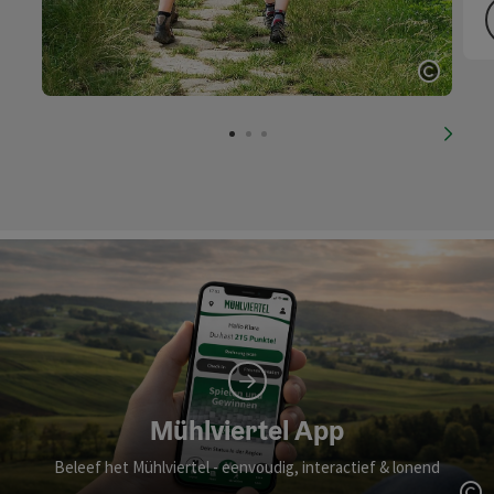
Start 
nächs
Mühlviertel App
Beleef het Mühlviertel - eenvoudig, interactief & lonend