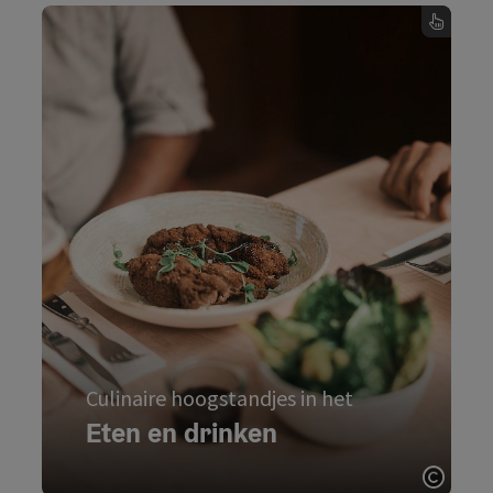
Culinaire hoogstandjes in het
Eten en drinken
proef je waar je eet: tussen
Mühlviertel
In het
glooiende heuvels en ongerepte
landschappen nodigen herbergen, tavernes en
creatieve koks je uit om te genieten. Nuchter
of verfijnd - het eten wordt bereid met wat de
omringende natuur te bieden heeft.
Culinaire hoogstandjes in het
Eten en drinken
Eten en drinken