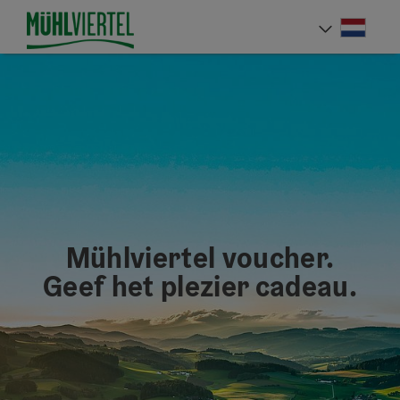
Accesskey
Accesskey
Accesskey
Inhoud
Navigatie
Paginabegin
[0]
[1]
[2]
Neder
Taalke
Mühlviertel voucher.
Geef het plezier cadeau.