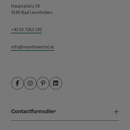
Hauptplatz 19
4190 Bad Leonfelden
+43 50 7263 100
info@muehlviertel.at
Facebook
Instagram
Pinterest
LinkedIn
Contactformulier
Open