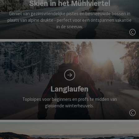
Skiën in het Mühlviertel
Geniet van gezinsvriendelijke pistes en besneeuwde bossen in
plaats van alpine drukte - perfect voor een ontspannen vakantie
in de sneeuw.
St
Langlaufen
Toploipes voor beginners en profs te midden van
glooiende winterheuvels.
St