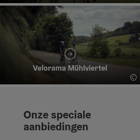
St
Velorama Mühlviertel
St
Onze speciale
aanbiedingen