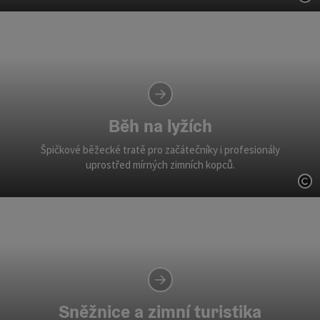
ot
Běh na lyžích
Špičkové běžecké tratě pro začátečníky i profesionály
uprostřed mírných zimních kopců.
ot
Sněžnice a zimní turistika