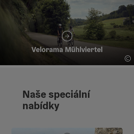
Velorama Mühlviertel
ot
Naše speciální
nabídky