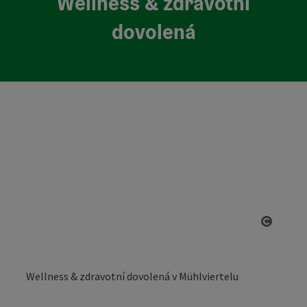
Wellness & zdravotní
dovolená
otevřít
Wellness & zdravotní dovolená v Mühlviertelu