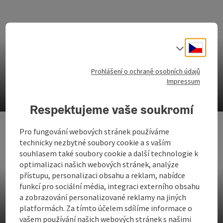
Cesky
Volba j
Prohlášení o ochraně osobních údajů
Impressum
Požitek z piva
Respektujeme vaše soukromí
ot
Pro fungování webových stránek používáme
technicky nezbytné soubory cookie a s vaším
souhlasem také soubory cookie a další technologie k
optimalizaci našich webových stránek, analýze
přístupu, personalizaci obsahu a reklam, nabídce
funkcí pro sociální média, integraci externího obsahu
a zobrazování personalizované reklamy na jiných
platformách. Za tímto účelem sdílíme informace o
Bylinkový koutek
vašem používání našich webových stránek s našimi