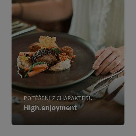
POTĚŠENÍ Z CHARAKTERU
High.enjoyment
Mühlviertler Hoch.Genuss
Na stránkách
spojuje kvalitu, regionálnost a poctivý příslib:
Vychutnejte si to s charakterem.
POTĚŠENÍ Z CHARAKTERU
High.enjoyment
High.enjoyment
High.enjoyment, POTĚŠENÍ Z CHARAKTERU - Otočit kartu