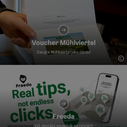
Voucher Mühlviertel
Darujte Mühlviertel jako dárek!
ot
Freeda
Váš digitální společník na cestách