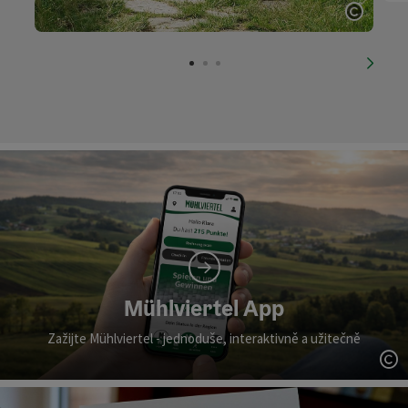
otevřít
nächs
Mühlviertel App
Zažijte Mühlviertel - jednoduše, interaktivně a užitečně
ot