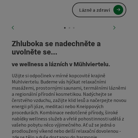
Lázně a zdraví
vorheriges Element
nächstes
Zhluboka se nadechněte a
uvolněte se...
ve wellness a lázních v Mühlviertelu.
Užijte si odpočinek v mírné kopcovité krajině
Mühlviertelu. Budeme vás hýčkat relaxačními
masážemi, prostornými saunami, termálními lázněmi
a regionální přírodní kosmetikou. Nadýchejte se
čerstvého vzduchu, zažijte klid lesů a načerpejte novou
energii při józe, meditaci nebo Kneippových
procedurách. Kombinace nedotčené přírody, široké
nabídky wellness služeb a vřelé pohostinnosti udělá z
vašeho pobytu něco výjimečného. Ať už se jedná o
prodloužený víkend nebo delší relaxační dovolenou -
zde se tělo a duše dostanou do harmonie.