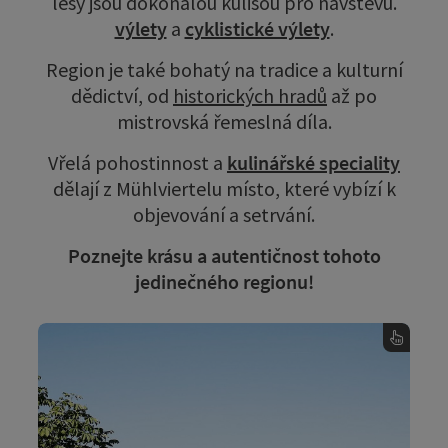
lesy jsou dokonalou kulisou pro návštěvu.
výlety
a
cyklistické výlety
.
Region je také bohatý na tradice a kulturní
dědictví, od
historických hradů
až po
mistrovská řemeslná díla.
Vřelá pohostinnost a
kulinářské speciality
dělají z Mühlviertelu místo, které vybízí k
objevování a setrvání.
Poznejte krásu a autentičnost tohoto
jedinečného regionu!
Cyklistika
na dvou kolech: Naše
Mühlviertel
Objevte
dobře značené cyklostezky a místní půjčovny