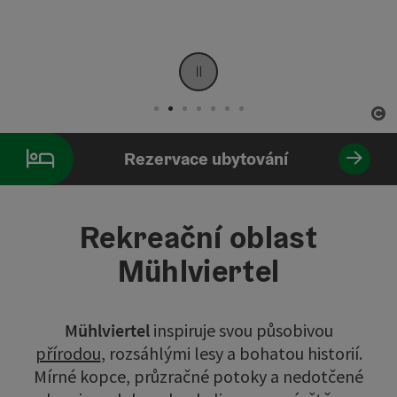
Stop
ot
Element 2 od 7
Rezervace ubytování
Rekreační oblast
Mühlviertel
Mühlviertel
inspiruje svou působivou
přírodou
, rozsáhlými lesy a bohatou historií.
Mírné kopce, průzračné potoky a nedotčené