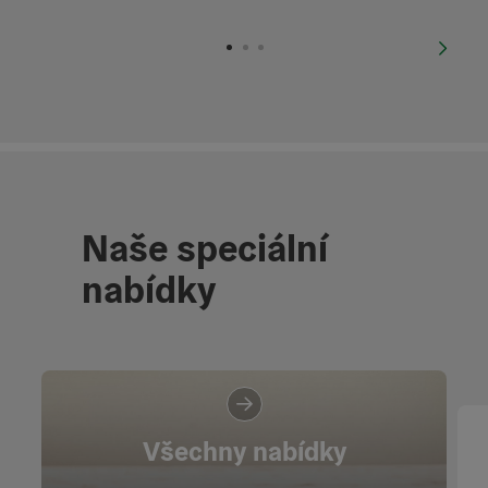
otevřít
nächs
Naše speciální
nabídky
Všechny nabídky