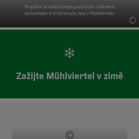
Projděte se nedotčeným prachovým sněhem a
vychutnejte si tiché kouzlo zimy v Mühlviertelu.
ot
Zažijte Mühlviertel v zimě