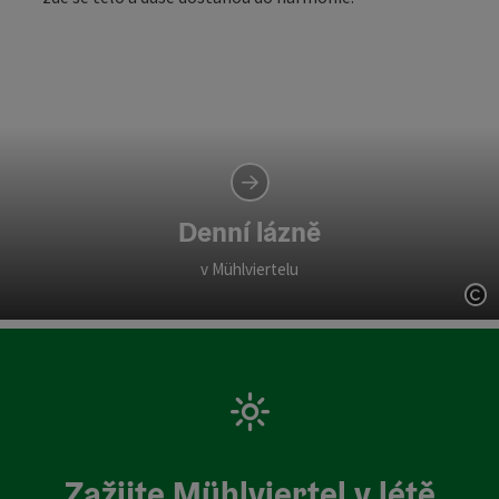
Denní lázně
v Mühlviertelu
ot
Zažijte Mühlviertel v létě