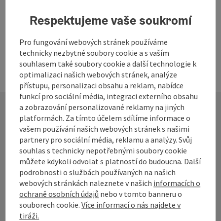
na další stranu
na př
1
2
3
Respektujeme vaše soukromí
Pro fungování webových stránek používáme
technicky nezbytné soubory cookie a s vaším
souhlasem také soubory cookie a další technologie k
optimalizaci našich webových stránek, analýze
přístupu, personalizaci obsahu a reklam, nabídce
funkcí pro sociální média, integraci externího obsahu
a zobrazování personalizované reklamy na jiných
platformách. Za tímto účelem sdílíme informace o
Kontakt
vašem používání našich webových stránek s našimi
partnery pro sociální média, reklamu a analýzy. Svůj
souhlas s technicky nepotřebnými soubory cookie
můžete kdykoli odvolat s platností do budoucna. Další
Turistické sdružení Mühlviertel
podrobnosti o službách používaných na našich
webových stránkách naleznete v našich
informacích o
ochraně osobních údajů
nebo v tomto banneru o
Hauptplatz 19
souborech cookie.
Více informací o nás najdete v
4190 Bad Leonfelden
tiráži.