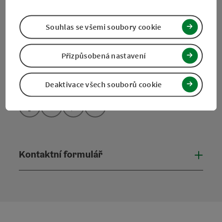
+43 50 7263 100
Souhlas se všemi soubory cookie
info@muehlviertel.at
Přizpůsobená nastavení
Deaktivace všech souborů cookie
Facebook
Instagram
Pinterest
LinkedIn
Kontaktní formulář
Otevř