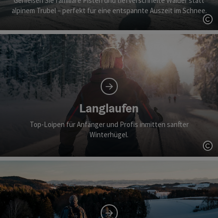
Genießen Sie familiäre Pisten und tiefverschneite Wälder statt
alpinem Trubel – perfekt für eine entspannte Auszeit im Schnee.
Co
Langlaufen
Top-Loipen für Anfänger und Profis inmitten sanfter
Winterhügel.
Co