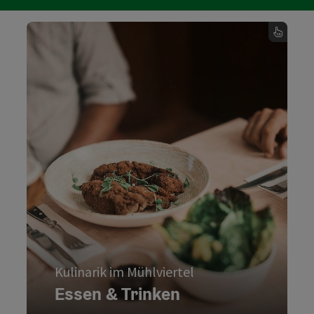
Kulinarik im Mühlviertel
Essen & Trinken
schmeckt man, wo man is(s)t:
Mühlviertel
Im
Zwischen sanften Hügeln und
naturbelassenen Landschaften laden
Wirtshäuser, Gasthöfe und kreative
Küchenchefs zum Genießen ein. Ob
bodenständig oder raffiniert – gekocht wird
mit dem, was die umliegende Natur gerade
bietet.
Kulinarik im Mühlviertel
Essen & Trinken
Essen & Trinken