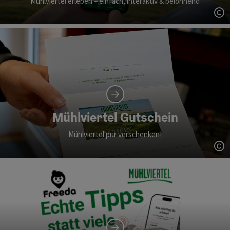
Mühlviertel erleben – einfach, interaktiv & belohnend
Co
Mühlviertel Gutschein
Mühlviertel pur verschenken!
Co