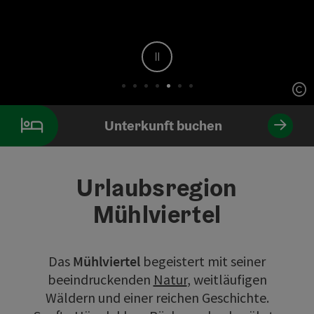
Stop
Co
Element 5 von 7
Unterkunft buchen
Urlaubsregion
Mühlviertel
Das
Mühlviertel
begeistert mit seiner
beeindruckenden
Natur
, weitläufigen
Wäldern und einer reichen Geschichte.