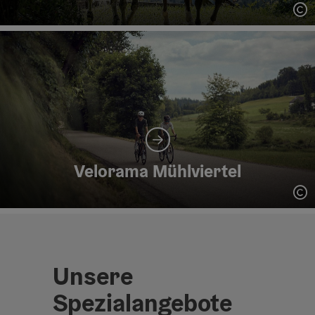
Co
Velorama Mühlviertel
Co
Unsere
Spezialangebote