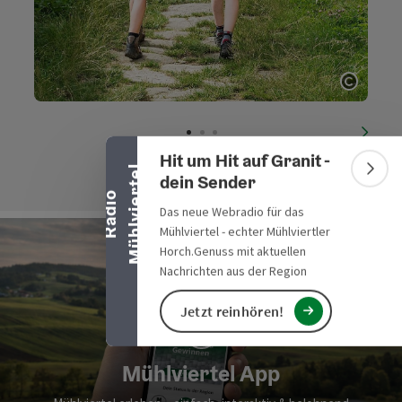
Banner einklappen
Copyri
nächs
Hit um Hit auf Granit -
l
Bann
dein Sender
R
a
d
i
o
M
ü
h
l
v
i
e
r
t
e
Das neue Webradio für das
Mühlviertel - echter Mühlviertler
Horch.Genuss mit aktuellen
Nachrichten aus der Region
Jetzt reinhören!
Mühlviertel App